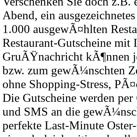
Verschenken Sie doch z.B. 
Abend, ein ausgezeichnete
1.000 ausgewÃ¤hlten Restau
Restaurant-Gutscheine mit I
GruÃŸnachricht kÃ¶nnen jet
bzw. zum gewÃ¼nschten Ze
ohne Shopping-Stress, PÃ¤
Die Gutscheine werden per 
und SMS an die gewÃ¼nscht
perfekte Last-Minute Oster