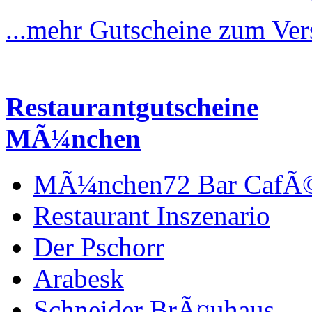
...mehr Gutscheine zum Ve
Restaurantgutscheine
MÃ¼nchen
MÃ¼nchen72 Bar CafÃ
Restaurant Inszenario
Der Pschorr
Arabesk
Schneider BrÃ¤uhaus