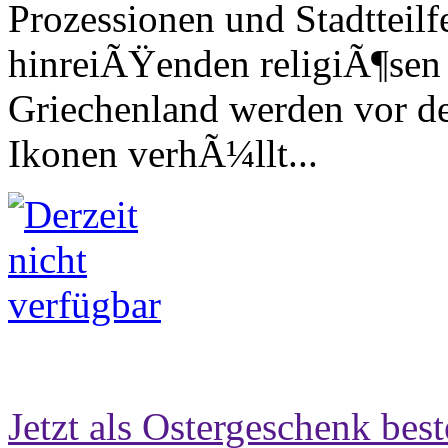
Prozessionen und Stadtteilf
hinreiÃŸenden religiÃ¶sen 
Griechenland werden vor d
Ikonen verhÃ¼llt...
Jetzt als Ostergeschenk best