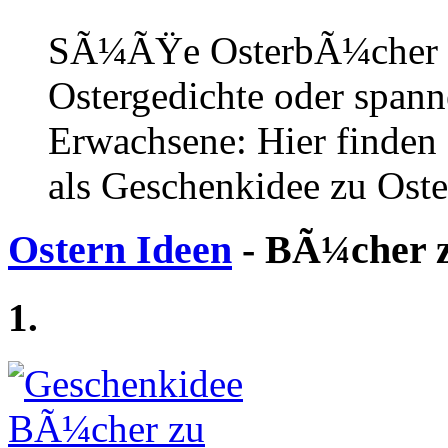
SÃ¼ÃŸe OsterbÃ¼cher fÃ
Ostergedichte oder spann
Erwachsene: Hier finden 
als Geschenkidee zu Oste
Ostern Ideen
- BÃ¼cher z
1.