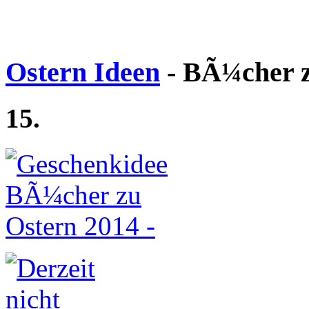
Ostern Ideen
- BÃ¼cher z
15.