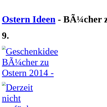
Ostern Ideen
- BÃ¼cher z
9.