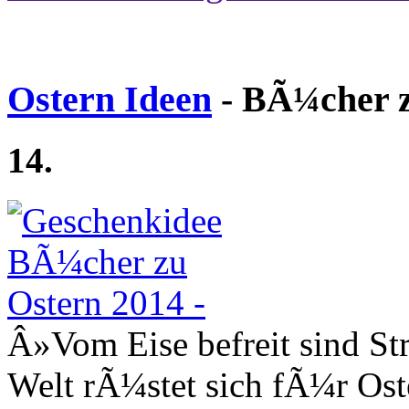
Ostern Ideen
- BÃ¼cher z
14.
Â»Vom Eise befreit sind S
Welt rÃ¼stet sich fÃ¼r Ost