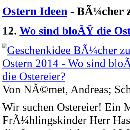
Ostern Ideen
- BÃ¼cher z
12.
Wo sind bloÃŸ die Ost
Von NÃ©met, Andreas; Schm
Wir suchen Ostereier! Ein
FrÃ¼hlingskinder Herr Hase 