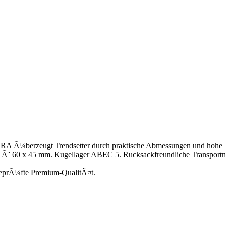
 Ã¼berzeugt Trendsetter durch praktische Abmessungen und hohe We
, Ã˜ 60 x 45 mm. Kugellager ABEC 5. Rucksackfreundliche Transport
-geprÃ¼fte Premium-QualitÃ¤t.