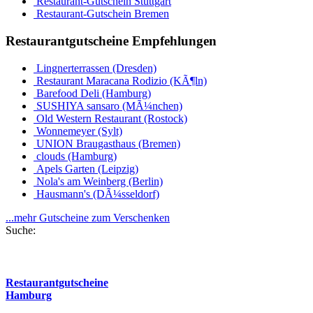
Restaurant-Gutschein Stuttgart
Restaurant-Gutschein Bremen
Restaurantgutscheine Empfehlungen
Lingnerterrassen (Dresden)
Restaurant Maracana Rodizio (KÃ¶ln)
Barefood Deli (Hamburg)
SUSHIYA sansaro (MÃ¼nchen)
Old Western Restaurant (Rostock)
Wonnemeyer (Sylt)
UNION Braugasthaus (Bremen)
clouds (Hamburg)
Apels Garten (Leipzig)
Nola's am Weinberg (Berlin)
Hausmann's (DÃ¼sseldorf)
...mehr Gutscheine zum Verschenken
Suche:
Restaurantgutscheine
Hamburg