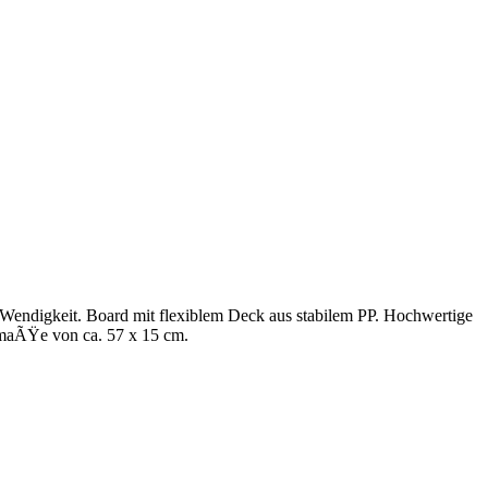
ndigkeit. Board mit flexiblem Deck aus stabilem PP. Hochwertige
maÃŸe von ca. 57 x 15 cm.