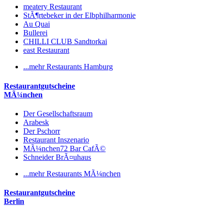
meatery Restaurant
StÃ¶rtebeker in der Elbphilharmonie
Au Quai
Bullerei
CHILLI CLUB Sandtorkai
east Restaurant
...mehr Restaurants Hamburg
Restaurantgutscheine
MÃ¼nchen
Der Gesellschaftsraum
Arabesk
Der Pschorr
Restaurant Inszenario
MÃ¼nchen72 Bar CafÃ©
Schneider BrÃ¤uhaus
...mehr Restaurants MÃ¼nchen
Restaurantgutscheine
Berlin