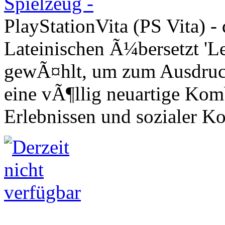
PlayStationVita (PS Vita) -
Lateinischen Ã¼bersetzt 'L
gewÃ¤hlt, um zum Ausdruck
eine vÃ¶llig neuartige Ko
Erlebnissen und sozialer K