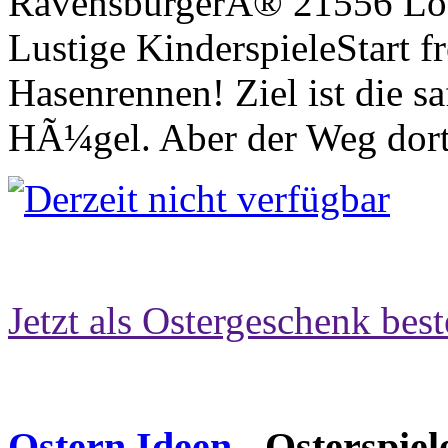
RavensburgerÂ® 21556 Lott
Lustige KinderspieleStart fr
Hasenrennen! Ziel ist die s
HÃ¼gel. Aber der Weg dort
Jetzt als Ostergeschenk best
Ostern Ideen
- Osterspiel