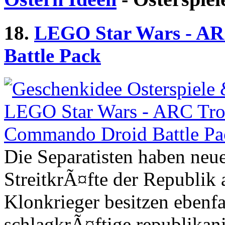
18.
LEGO Star Wars - A
Battle Pack
Die Separatisten haben neu
StreitkrÃ¤fte der Republik 
Klonkrieger besitzen ebenfa
schlagkrÃ¤ftige republikani