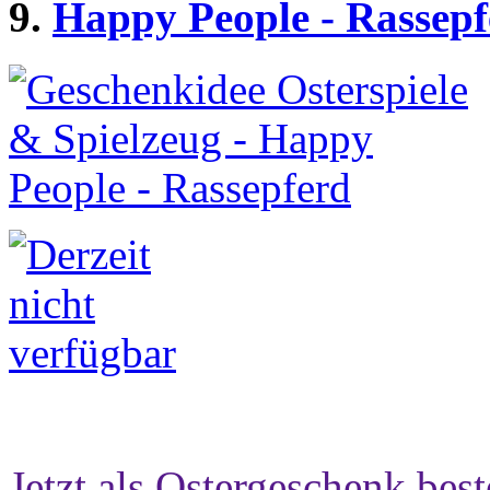
9.
Happy People - Rassepf
Jetzt als Ostergeschenk best