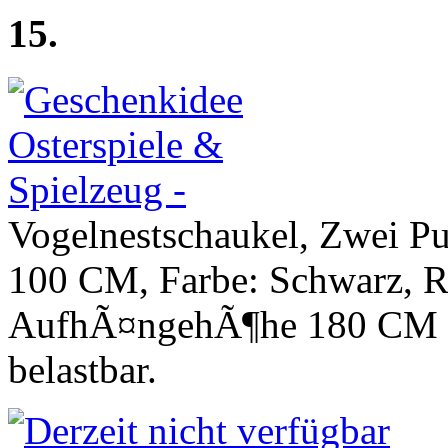
15.
Vogelnestschaukel, Zwei 
100 CM, Farbe: Schwarz, 
AufhÃ¤ngehÃ¶he 180 CM (
belastbar.