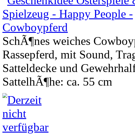
SchÃ¶nes weiches Cowboyp
Rassepferd, mit Sound, Trag
Satteldecke und Gewehrhalf
SattelhÃ¶he: ca. 55 cm