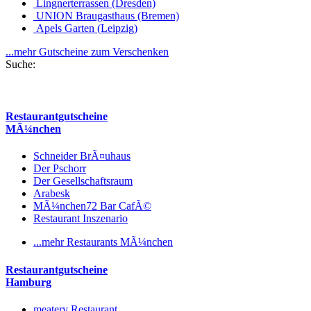
Lingnerterrassen (Dresden)
UNION Braugasthaus (Bremen)
Apels Garten (Leipzig)
...mehr Gutscheine zum Verschenken
Suche:
Restaurantgutscheine
MÃ¼nchen
Schneider BrÃ¤uhaus
Der Pschorr
Der Gesellschaftsraum
Arabesk
MÃ¼nchen72 Bar CafÃ©
Restaurant Inszenario
...mehr Restaurants MÃ¼nchen
Restaurantgutscheine
Hamburg
meatery Restaurant