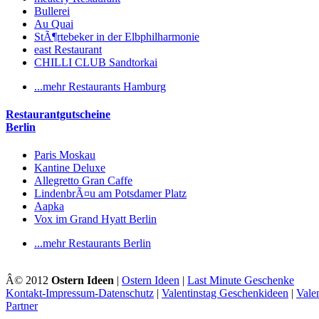
Bullerei
Au Quai
StÃ¶rtebeker in der Elbphilharmonie
east Restaurant
CHILLI CLUB Sandtorkai
...mehr Restaurants Hamburg
Restaurantgutscheine
Berlin
Paris Moskau
Kantine Deluxe
Allegretto Gran Caffe
LindenbrÃ¤u am Potsdamer Platz
Aapka
Vox im Grand Hyatt Berlin
...mehr Restaurants Berlin
Â© 2012
Ostern Ideen
|
Ostern Ideen
|
Last Minute Geschenke
Kontakt-Impressum-Datenschutz
|
Valentinstag Geschenkideen
|
Vale
Partner