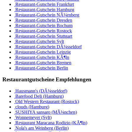
Restaurant-Gutschein Frankfurt
Restaurant-Gutschein Hamburg
Restaurant-Gutschein NÃ¼rnberg
Restaurant-Gutschein Dresden
Restaurant-Gutschein Bochum
Restaurant-Gutschein Rostock
Restaurant-Gutschein Stuttgart
Restaurant-Gutschein Sylt
Restaurant-Gutschein DÃ¼sseldorf
Restaurant-Gutschein Leipzig
Restaurant-Gutschein KÃ¶ln
Restaurant-Gutschein Bremen
Restaurant-Gutschein Berlin
Restaurantgutscheine Empfehlungen
Hausmann's (DÃ¼sseldorf)
Barefood Deli (Hamburg)
Old Western Restaurant (Rostock)
clouds (Hamburg)
SUSHIYA sansaro (MÃ¼nchen)
Wonnemeyer (Sylt)
Restaurant Maracana Rodizio (KÃ¶ln)
Nola's am Weinberg (Berlin)