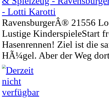
RavensburgerÂ® 21556 Lott
Lustige KinderspieleStart fr
Hasenrennen! Ziel ist die s
HÃ¼gel. Aber der Weg dort