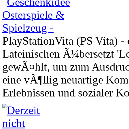
PlayStationVita (PS Vita) -
Lateinischen Ã¼bersetzt 'L
gewÃ¤hlt, um zum Ausdruck
eine vÃ¶llig neuartige Ko
Erlebnissen und sozialer K