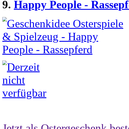
9.
Happy People - Rassepf
Jetzt als Ostergeschenk best