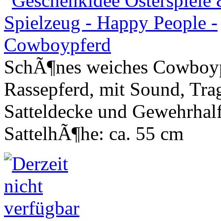
SchÃ¶nes weiches Cowboyp
Rassepferd, mit Sound, Trag
Satteldecke und Gewehrhalf
SattelhÃ¶he: ca. 55 cm