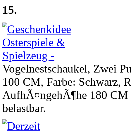
15.
Vogelnestschaukel, Zwei 
100 CM, Farbe: Schwarz, 
AufhÃ¤ngehÃ¶he 180 CM (
belastbar.