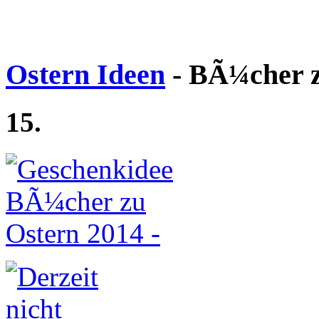
Ostern Ideen
- BÃ¼cher z
15.