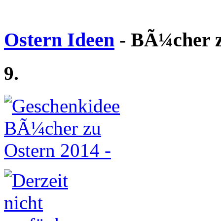
Ostern Ideen
- BÃ¼cher z
9.