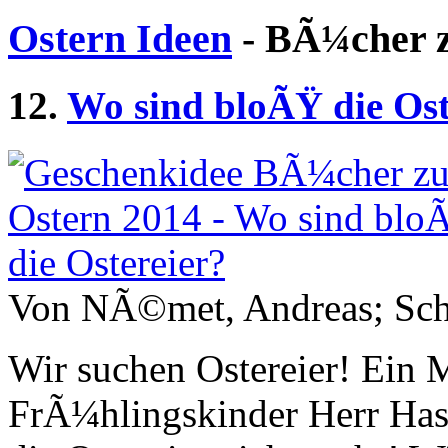
Ostern Ideen
- BÃ¼cher z
12.
Wo sind bloÃŸ die Ost
Von NÃ©met, Andreas; Schm
Wir suchen Ostereier! Ein
FrÃ¼hlingskinder Herr Hase 