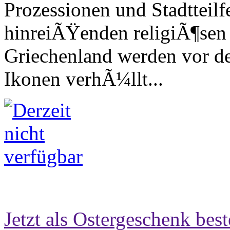
Prozessionen und Stadtteilf
hinreiÃŸenden religiÃ¶sen 
Griechenland werden vor d
Ikonen verhÃ¼llt...
Jetzt als Ostergeschenk best