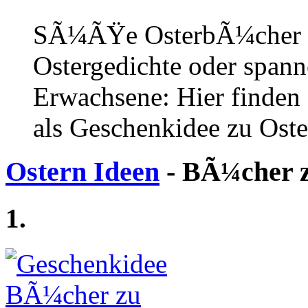
SÃ¼ÃŸe OsterbÃ¼cher fÃ
Ostergedichte oder spann
Erwachsene: Hier finden 
als Geschenkidee zu Oste
Ostern Ideen
- BÃ¼cher z
1.