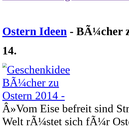
Ostern Ideen
- BÃ¼cher z
14.
Â»Vom Eise befreit sind S
Welt rÃ¼stet sich fÃ¼r Ost