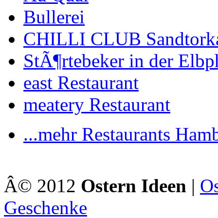
Bullerei
CHILLI CLUB Sandtork
StÃ¶rtebeker in der Elbp
east Restaurant
meatery Restaurant
...mehr Restaurants Ham
Â© 2012
Ostern Ideen
|
Os
Geschenke