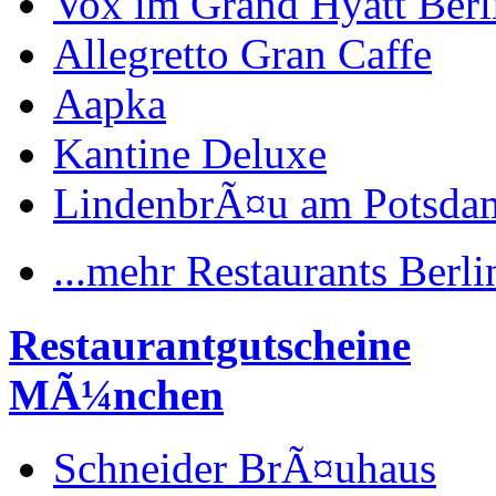
Vox im Grand Hyatt Berl
Allegretto Gran Caffe
Aapka
Kantine Deluxe
LindenbrÃ¤u am Potsdam
...mehr Restaurants Berli
Restaurantgutscheine
MÃ¼nchen
Schneider BrÃ¤uhaus