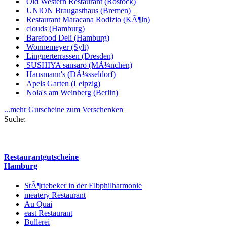
Old Western Restaurant (Rostock)
UNION Braugasthaus (Bremen)
Restaurant Maracana Rodizio (KÃ¶ln)
clouds (Hamburg)
Barefood Deli (Hamburg)
Wonnemeyer (Sylt)
Lingnerterrassen (Dresden)
SUSHIYA sansaro (MÃ¼nchen)
Hausmann's (DÃ¼sseldorf)
Apels Garten (Leipzig)
Nola's am Weinberg (Berlin)
...mehr Gutscheine zum Verschenken
Suche:
Restaurantgutscheine
Hamburg
StÃ¶rtebeker in der Elbphilharmonie
meatery Restaurant
Au Quai
east Restaurant
Bullerei