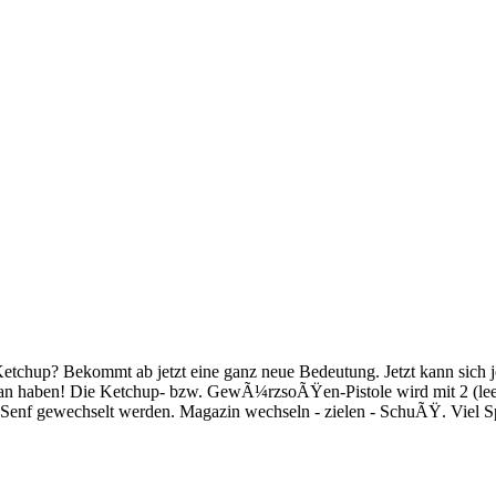
etchup? Bekommt ab jetzt eine ganz neue Bedeutung. Jetzt kann sich
ran haben! Die Ketchup- bzw. GewÃ¼rzsoÃŸen-Pistole wird mit 2 (leer
enf gewechselt werden. Magazin wechseln - zielen - SchuÃŸ. Viel S