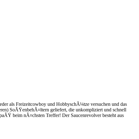
 jeder als Freizeitcowboy und HobbyschÃ¼tze versuchen und das
en) SoÃŸenbehÃ¤ltern geliefert, die unkompliziert und schnell
paÃŸ beim nÃ¤chsten Treffer! Der Saucenrevolver besteht aus