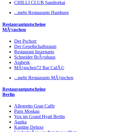
CHILLI CLUB Sandtorkai
...mehr Restaurants Hamburg
Restaurantgutscheine
MÃ¼nchen
Der Pschorr
Der Gesellschaftsraum
Restaurant Inszenario
Schneider BrÃ¤uhaus
Arabesk
MÃ¼nchen72 Bar CafÃ©
...mehr Restaurants MÃ¼nchen
Restaurantgutscheine
Berlin
Allegretto Gran Caffe
Paris Moskau
Vox im Grand Hyatt Berlin
Aapka
Kantine Deluxe