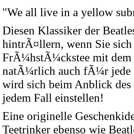
"We all live in a yellow sub
Diesen Klassiker der Beatle
hintrÃ¤llern, wenn Sie sic
FrÃ¼hstÃ¼ckstee mit dem T
natÃ¼rlich auch fÃ¼r jede 
wird sich beim Anblick des
jedem Fall einstellen!
Eine originelle Geschenkid
Teetrinker ebenso wie Beat