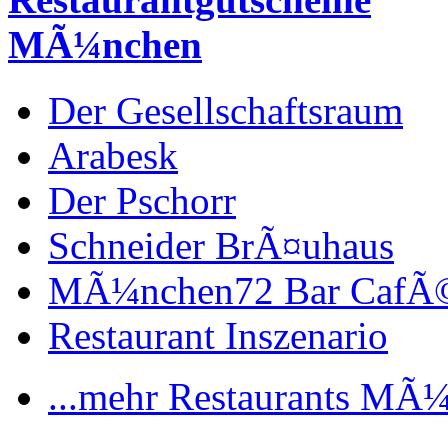
MÃ¼nchen
Der Gesellschaftsraum
Arabesk
Der Pschorr
Schneider BrÃ¤uhaus
MÃ¼nchen72 Bar CafÃ
Restaurant Inszenario
...mehr Restaurants MÃ