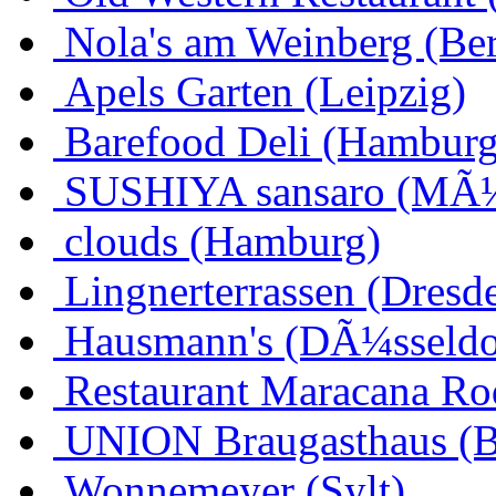
Nola's am Weinberg (Ber
Apels Garten (Leipzig)
Barefood Deli (Hamburg
SUSHIYA sansaro (MÃ
clouds (Hamburg)
Lingnerterrassen (Dresd
Hausmann's (DÃ¼sseldo
Restaurant Maracana Ro
UNION Braugasthaus (
Wonnemeyer (Sylt)