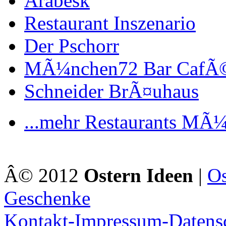
Arabesk
Restaurant Inszenario
Der Pschorr
MÃ¼nchen72 Bar CafÃ
Schneider BrÃ¤uhaus
...mehr Restaurants MÃ
Â© 2012
Ostern Ideen
|
Os
Geschenke
Kontakt-Impressum-Datens