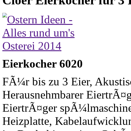
Cloer Eierkocher für 3 
Eierkocher 6020
FÃ¼r bis zu 3 Eier, Akusti
Herausnehmbarer EiertrÃ¤g
EiertrÃ¤ger spÃ¼lmaschinen
Heizplatte, Kabelaufwicklu