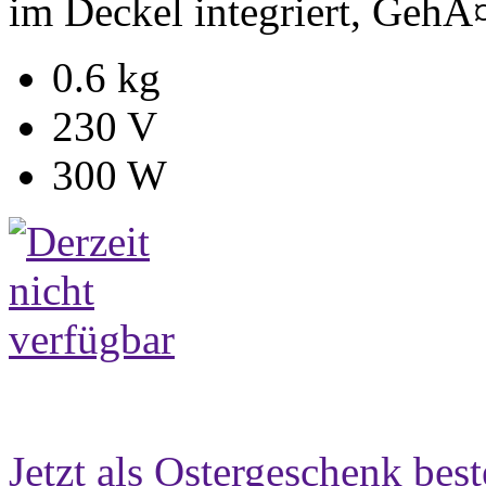
im Deckel integriert, GehÃ
0.6 kg
230 V
300 W
Jetzt als Ostergeschenk best